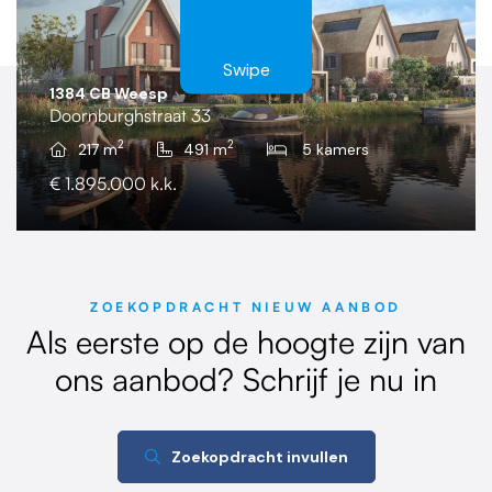
Swipe
1384 CB Weesp
Doornburghstraat 33
2
2
217 m
491 m
5 kamers
€ 1.895.000 k.k.
ZOEKOPDRACHT NIEUW AANBOD
Als eerste op de hoogte zijn van
ons aanbod? Schrijf je nu in
Zoekopdracht invullen