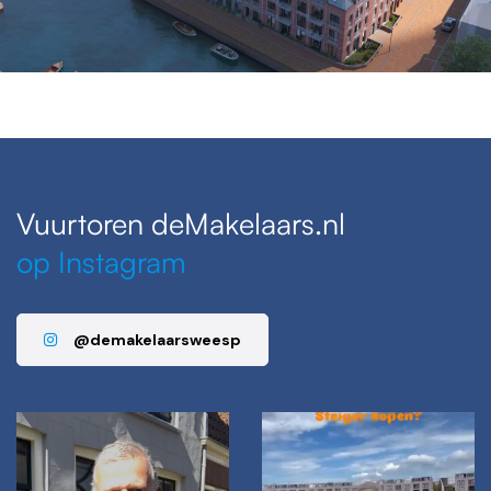
Vuurtoren deMakelaars.nl
op Instagram
@demakelaarsweesp
vuurtorenmakelaarsweesp
vuurtorenmakelaarsweesp
38
5
7
0